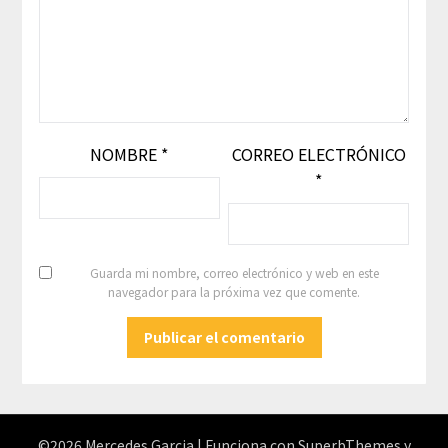
NOMBRE
*
CORREO ELECTRÓNICO
*
Guarda mi nombre, correo electrónico y web en este
navegador para la próxima vez que comente.
©2026 Mercedes Garcia
| Funciona con
SuperbThemes
y